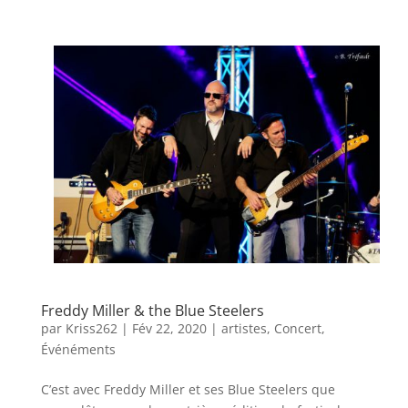
Freddy Miller & the Blue Steelers
par
Kriss262
|
Fév 22, 2020
|
artistes
,
Concert
,
Événéments
C’est avec Freddy Miller et ses Blue Steelers que